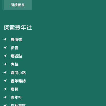
閱讀更多
探索豐年社
農傳媒
影音
農觀點
專輯
鄉間小路
豐年雜誌
農藝
豐年社
活動專區