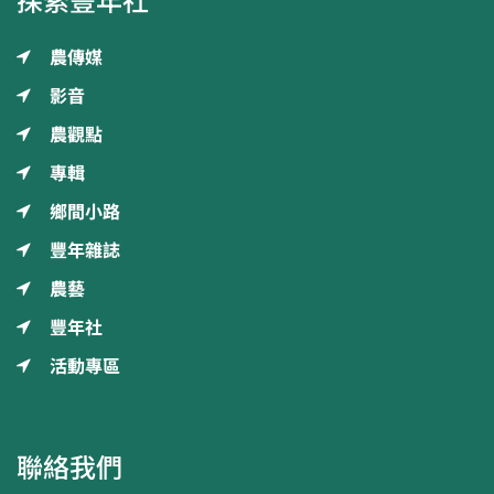
探索豐年社
農傳媒
影音
農觀點
專輯
鄉間小路
豐年雜誌
農藝
豐年社
活動專區
聯絡我們