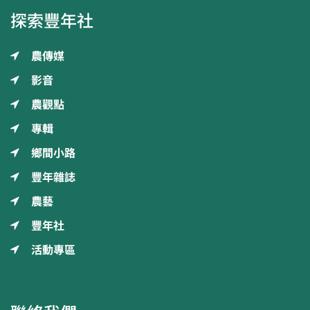
探索豐年社
農傳媒
影音
農觀點
專輯
鄉間小路
豐年雜誌
農藝
豐年社
活動專區