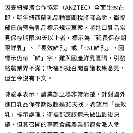
因臺紐經濟合作協定（ANZTEC）全面生效在
即，明年紐西蘭乳品輸臺關稅將降為零，衛福
部日前預告乳品標示規定草案，將進口乳品常
見保存期限30天以上者，標示為「延長保存期
限鮮乳」、「長效鮮乳」或「ESL鮮乳」，因
標示仍帶「鮮」字，難與國產鮮乳區隔，引發
酪農業界不滿；衛福部擬召開會議收集意見，
但至今沒有下文。
陳駿季表示，農業部立場非常清楚，針對國外
進口乳品保存期限超過30天找，希望用「長效
乳」標示處理；衛福部應該還未做出最後決
議，但其召開的專家會議農業部都會派人參