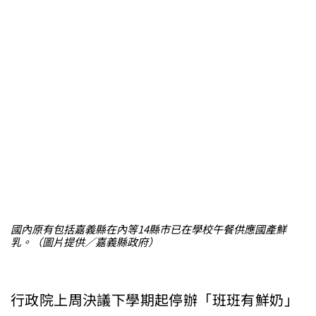
國內原有包括嘉義縣在內等14縣市已在學校午餐供應國產鮮
乳。（圖片提供／嘉義縣政府）
行政院上周決議下學期起停辦「班班有鮮奶」