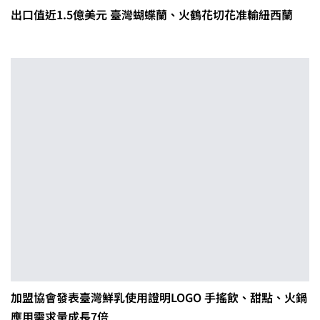
出口值近1.5億美元 臺灣蝴蝶蘭、火鶴花切花准輸紐西蘭
加盟協會發表臺灣鮮乳使用證明LOGO 手搖飲、甜點、火鍋
應用需求量成長7倍