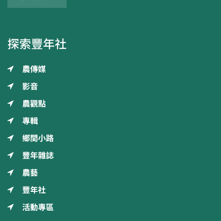
探索豐年社
農傳媒
影音
農觀點
專輯
鄉間小路
豐年雜誌
農藝
豐年社
活動專區