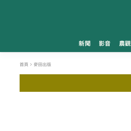
新聞
影音
農觀
首頁
麥田出版