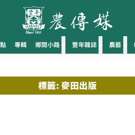
點
專輯
鄉間小路
豐年雜誌
農藝
標籤: 麥田出版