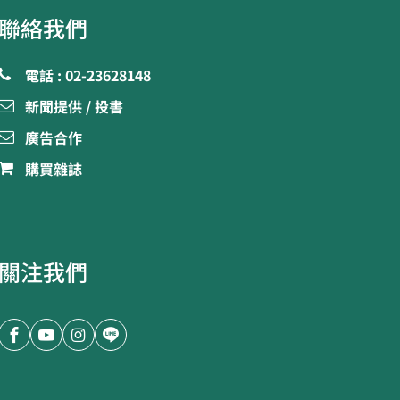
聯絡我們
電話 : 02-23628148
新聞提供 / 投書
廣告合作
購買雜誌
關注我們