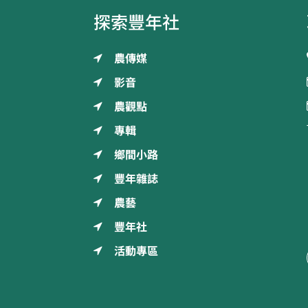
探索豐年社
農傳媒
影音
農觀點
專輯
鄉間小路
豐年雜誌
農藝
豐年社
活動專區