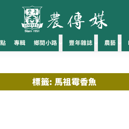
點
專輯
鄉間小路
豐年雜誌
農藝
標籤: 馬祖霉香魚