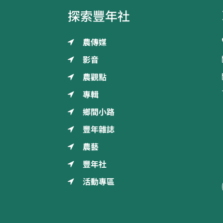
探索豐年社
農傳媒
影音
農觀點
專輯
鄉間小路
豐年雜誌
農藝
豐年社
活動專區