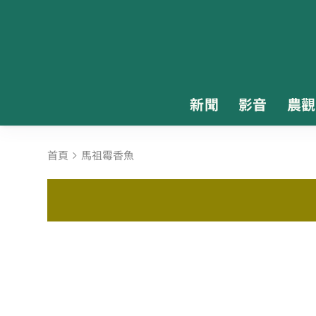
新聞
影音
農觀
首頁
馬祖霉香魚