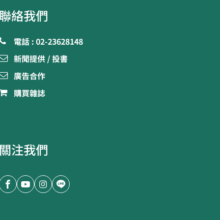
聯絡我們
電話 : 02-23628148
新聞提供 / 投書
廣告合作
購買雜誌
關注我們