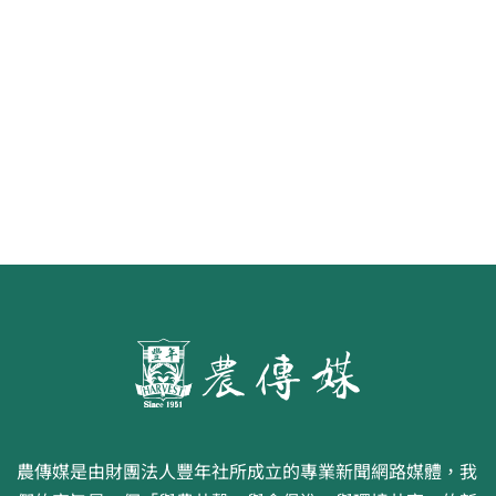
《豐年雜誌》2026年2月號 銀髮
食代 幸福綠照
農傳媒是由財團法人豐年社所成立的專業新聞網路媒體，我