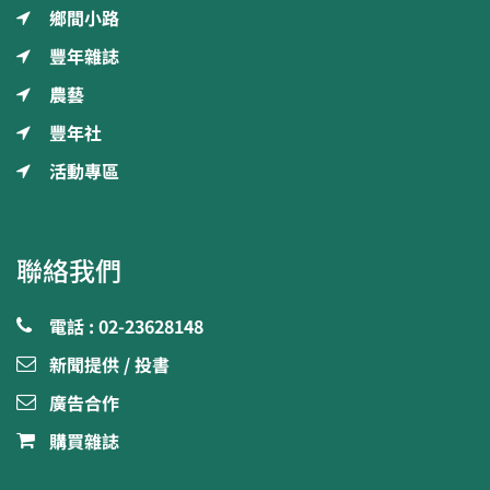
鄉間小路
豐年雜誌
農藝
豐年社
活動專區
聯絡我們
電話 : 02-23628148
新聞提供 / 投書
廣告合作
購買雜誌