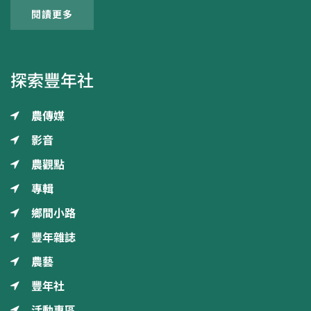
閱讀更多
探索豐年社
農傳媒
影音
農觀點
專輯
鄉間小路
豐年雜誌
農藝
豐年社
活動專區