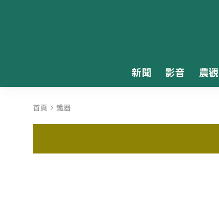
新聞
影音
農觀
首頁
鐵器