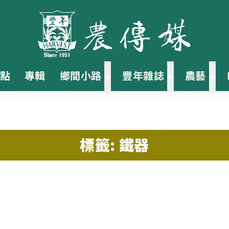
點
專輯
鄉間小路
豐年雜誌
農藝
標籤: 鐵器