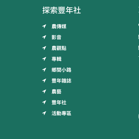
探索豐年社
農傳媒
影音
農觀點
專輯
鄉間小路
豐年雜誌
農藝
豐年社
活動專區