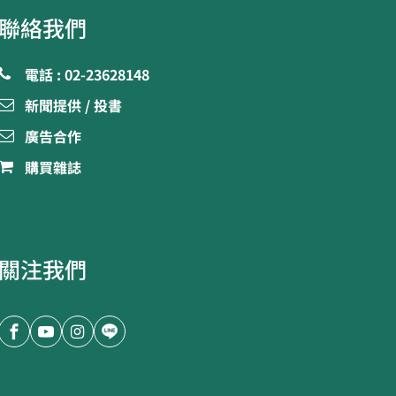
聯絡我們
電話 : 02-23628148
新聞提供 / 投書
廣告合作
購買雜誌
關注我們