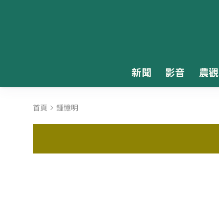
新聞
影音
農觀
首頁
鍾憶明