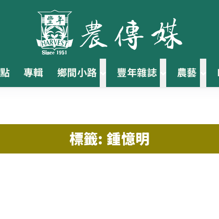
點
專輯
鄉間小路
豐年雜誌
農藝
標籤: 鍾憶明