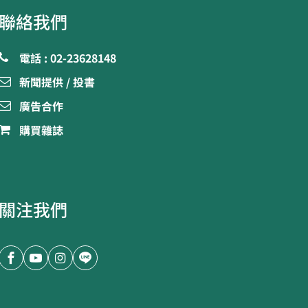
聯絡我們
電話 : 02-23628148
新聞提供 / 投書
廣告合作
購買雜誌
關注我們