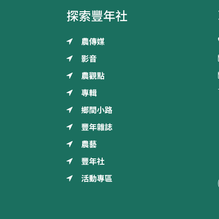
探索豐年社
農傳媒
影音
農觀點
專輯
鄉間小路
豐年雜誌
農藝
豐年社
活動專區