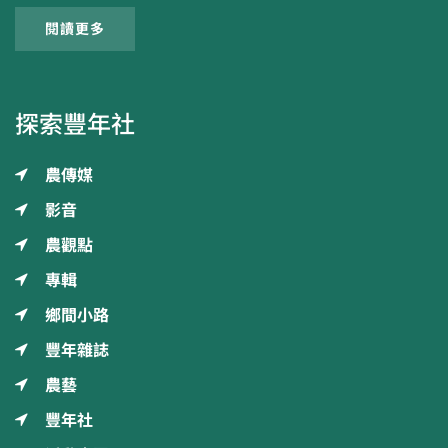
閱讀更多
探索豐年社
農傳媒
影音
農觀點
專輯
鄉間小路
豐年雜誌
農藝
豐年社