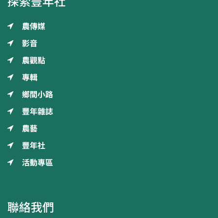
探索豐年社
農傳媒
影音
農觀點
專輯
鄉間小路
豐年雜誌
農藝
豐年社
活動專區
聯絡我們