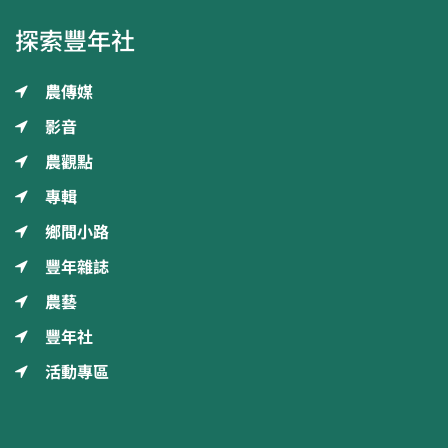
探索豐年社
農傳媒
影音
農觀點
專輯
鄉間小路
豐年雜誌
農藝
豐年社
活動專區