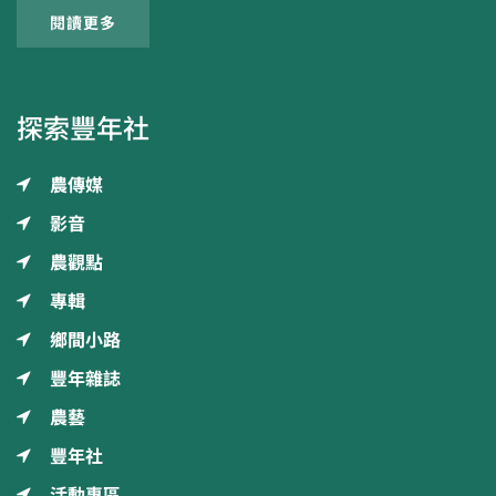
閱讀更多
探索豐年社
農傳媒
影音
農觀點
專輯
鄉間小路
豐年雜誌
農藝
豐年社
活動專區