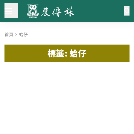
首頁
蛤仔
標籤: 蛤仔