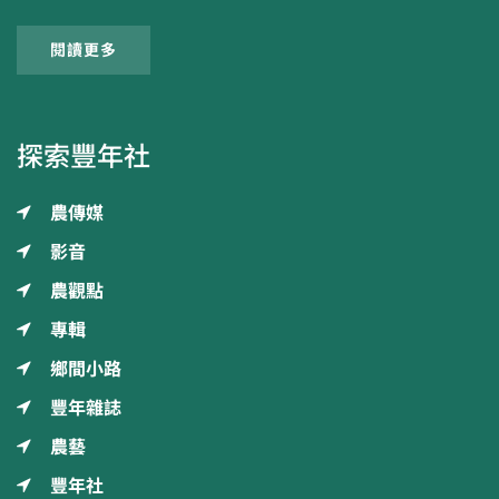
閱讀更多
探索豐年社
農傳媒
影音
農觀點
專輯
鄉間小路
豐年雜誌
農藝
豐年社