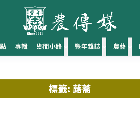
點
專輯
鄉間小路
豐年雜誌
農藝
標籤: 蕗蕎