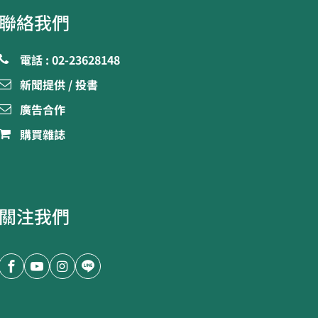
聯絡我們
電話 : 02-23628148
新聞提供 / 投書
廣告合作
購買雜誌
關注我們