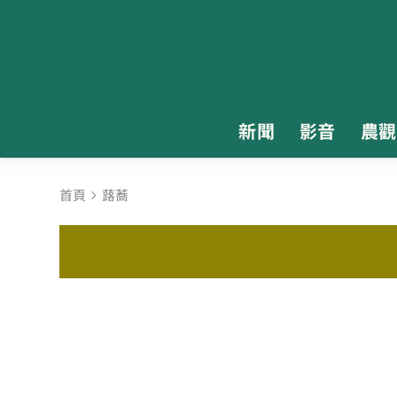
新聞
影音
農觀
首頁
蕗蕎