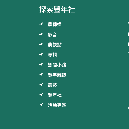
探索豐年社
農傳媒
影音
農觀點
專輯
鄉間小路
豐年雜誌
農藝
豐年社
活動專區