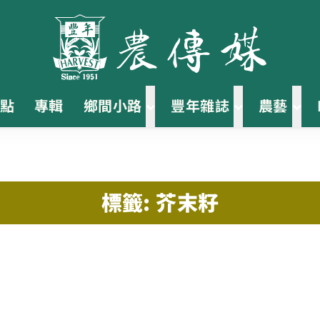
點
專輯
鄉間小路
豐年雜誌
農藝
標籤: 芥末籽