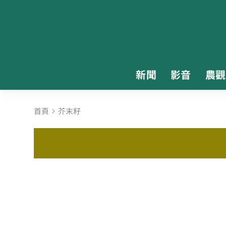
新聞
影音
農觀
首頁
芥末籽