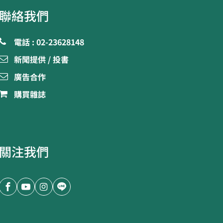
聯絡我們
電話 : 02-23628148
新聞提供 / 投書
廣告合作
購買雜誌
關注我們