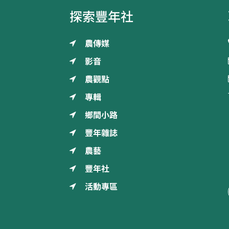
探索豐年社
農傳媒
影音
農觀點
專輯
鄉間小路
豐年雜誌
農藝
豐年社
活動專區