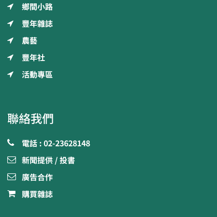
鄉間小路
豐年雜誌
農藝
豐年社
活動專區
聯絡我們
電話 : 02-23628148
新聞提供 / 投書
廣告合作
購買雜誌