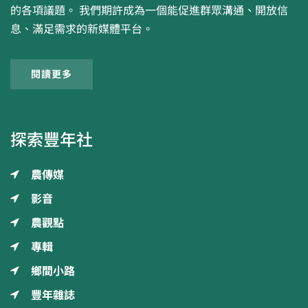
的各項議題。 我們期許成為一個能促進群眾溝通、開放信
息、滿足需求的新媒體平台。
閱讀更多
探索豐年社
農傳媒
影音
農觀點
專輯
鄉間小路
豐年雜誌