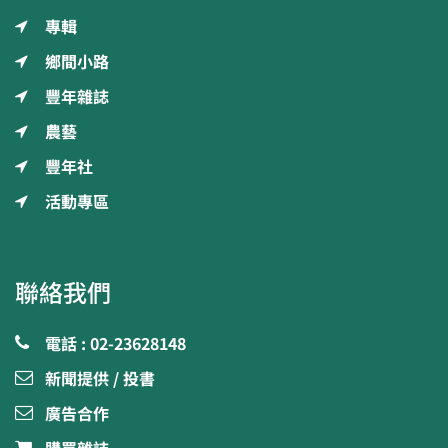
專輯
鄉間小路
豐年雜誌
農藝
豐年社
活動專區
聯絡我們
電話 : 02-23628148
新聞提供 / 投書
廣告合作