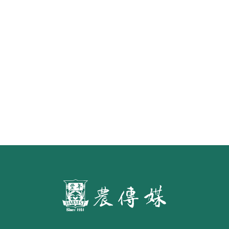
《豐年雜誌》2026年2月號 銀髮
食代 幸福綠照