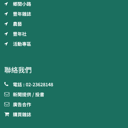
鄉間小路
豐年雜誌
農藝
豐年社
活動專區
聯絡我們
電話 : 02-23628148
新聞提供 / 投書
廣告合作
購買雜誌