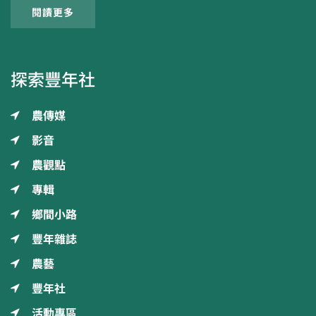
閱讀更多
探索豐年社
農傳媒
影音
農觀點
專輯
鄉間小路
豐年雜誌
農藝
豐年社
活動專區