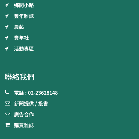
鄉間小路
豐年雜誌
農藝
豐年社
活動專區
聯絡我們
電話 : 02-23628148
新聞提供 / 投書
廣告合作
購買雜誌