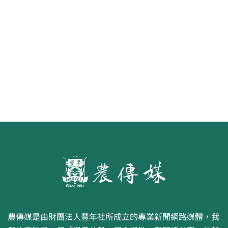
《豐年雜誌》2026年2月號 銀髮
食代 幸福綠照
農傳媒是由財團法人豐年社所成立的專業新聞網路媒體，我