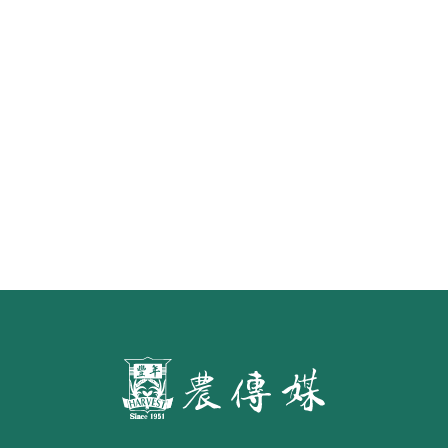
《豐年雜誌》2026年2月號 銀髮
食代 幸福綠照