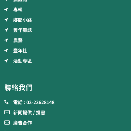
專輯
鄉間小路
豐年雜誌
農藝
豐年社
活動專區
聯絡我們
電話 : 02-23628148
新聞提供 / 投書
廣告合作