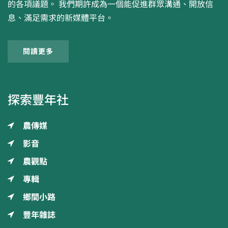
的各項議題。 我們期許成為一個能促進群眾溝通、開放信
息、滿足需求的新媒體平台。
閱讀更多
探索豐年社
農傳媒
影音
農觀點
專輯
鄉間小路
豐年雜誌