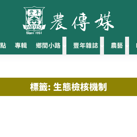
點
專輯
鄉間小路
豐年雜誌
農藝
標籤: 生態檢核機制