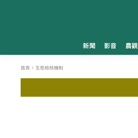
新聞
影音
農觀
首頁
生態檢核機制