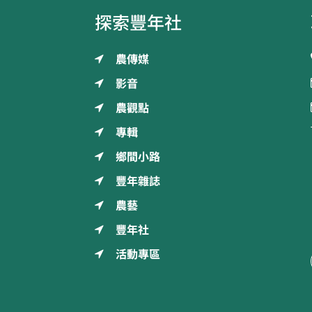
探索豐年社
農傳媒
影音
農觀點
專輯
鄉間小路
豐年雜誌
農藝
豐年社
活動專區