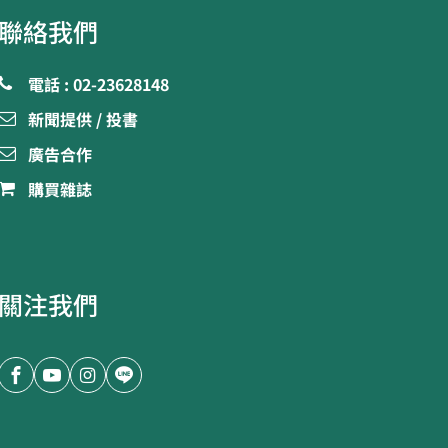
聯絡我們
電話 : 02-23628148
新聞提供 / 投書
廣告合作
購買雜誌
關注我們