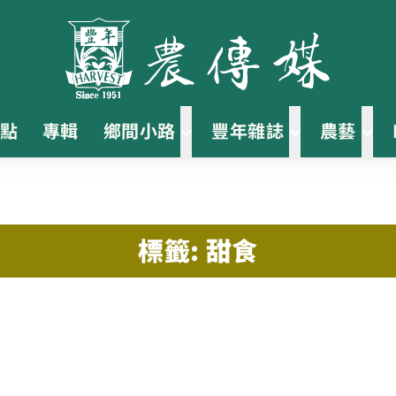
點
專輯
鄉間小路
豐年雜誌
農藝
標籤: 甜食