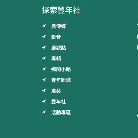
探索豐年社
農傳媒
影音
農觀點
專輯
鄉間小路
豐年雜誌
農藝
豐年社
活動專區