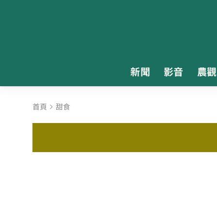
新聞
影音
農觀
首頁
甜食