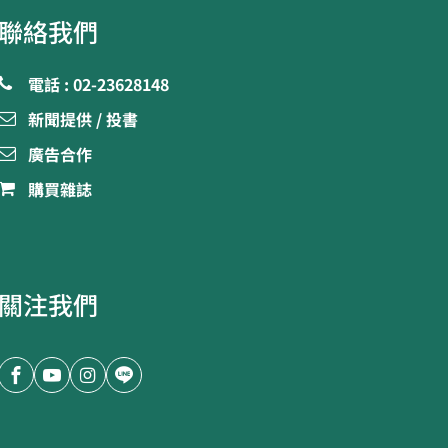
聯絡我們
電話 : 02-23628148
新聞提供 / 投書
廣告合作
購買雜誌
關注我們