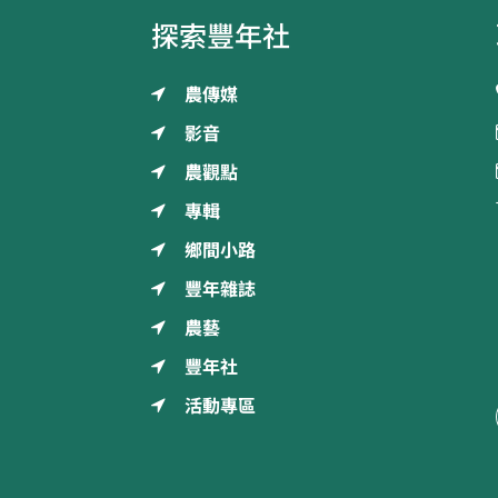
探索豐年社
農傳媒
影音
農觀點
專輯
鄉間小路
豐年雜誌
農藝
豐年社
活動專區