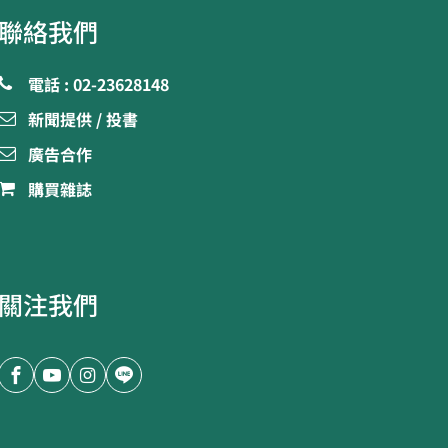
聯絡我們
電話 : 02-23628148
新聞提供 / 投書
廣告合作
購買雜誌
關注我們