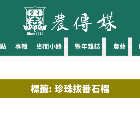
點
專輯
鄉間小路
豐年雜誌
農藝
標籤: 珍珠拔番石榴