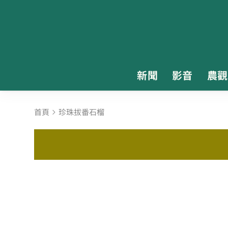
新聞
影音
農觀
首頁
珍珠拔番石榴