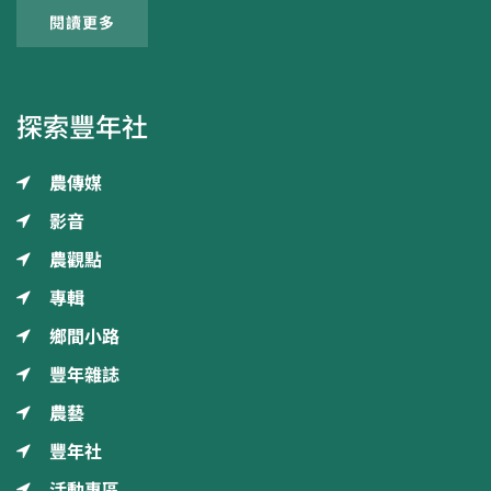
閱讀更多
探索豐年社
農傳媒
影音
農觀點
專輯
鄉間小路
豐年雜誌
農藝
豐年社
活動專區