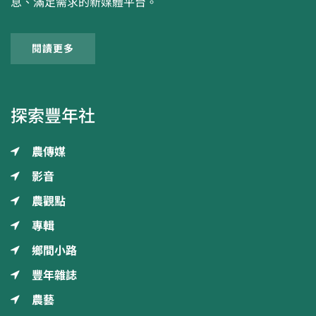
息、滿足需求的新媒體平台。
閱讀更多
探索豐年社
農傳媒
影音
農觀點
專輯
鄉間小路
豐年雜誌
農藝