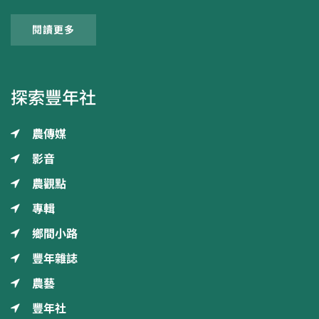
閱讀更多
探索豐年社
農傳媒
影音
農觀點
專輯
鄉間小路
豐年雜誌
農藝
豐年社