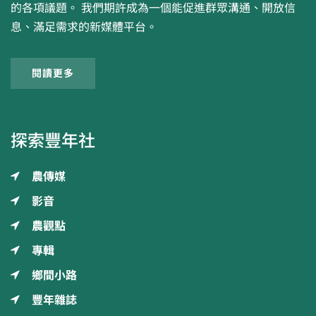
的各項議題。 我們期許成為一個能促進群眾溝通、開放信
息、滿足需求的新媒體平台。
閱讀更多
探索豐年社
農傳媒
影音
農觀點
專輯
鄉間小路
豐年雜誌