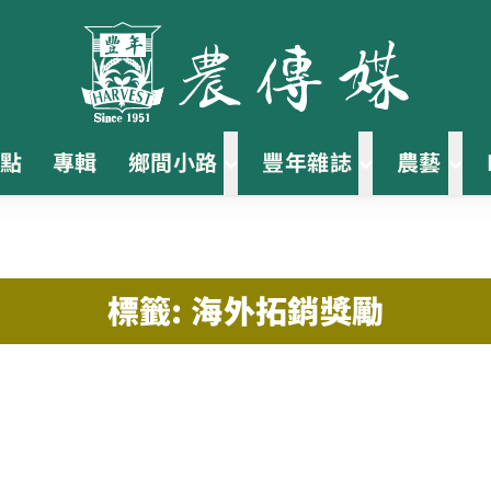
點
專輯
鄉間小路
豐年雜誌
農藝
標籤: 海外拓銷獎勵