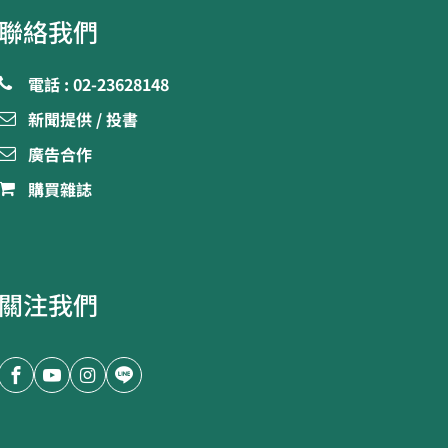
聯絡我們
電話 : 02-23628148
新聞提供 / 投書
廣告合作
購買雜誌
關注我們