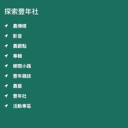
探索豐年社
農傳媒
影音
農觀點
專輯
鄉間小路
豐年雜誌
農藝
豐年社
活動專區