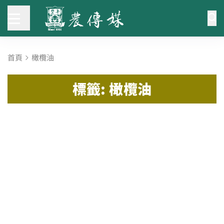
首頁
橄欖油
標籤: 橄欖油