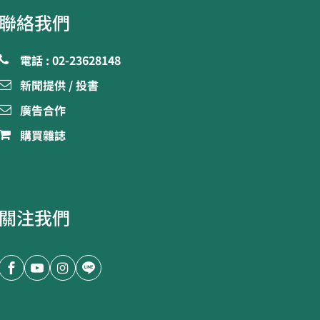
聯絡我們
電話 : 02-23628148
新聞提供 / 投書
廣告合作
購買雜誌
關注我們