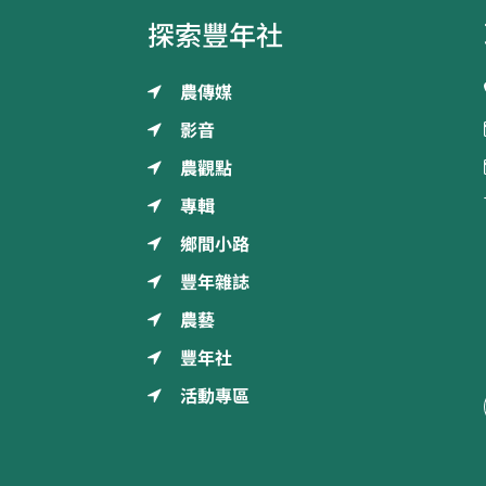
探索豐年社
農傳媒
影音
農觀點
專輯
鄉間小路
豐年雜誌
農藝
豐年社
活動專區