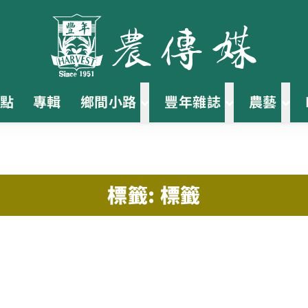
點
專輯
鄉間小路
豐年雜誌
農藝
標籤: 標籤