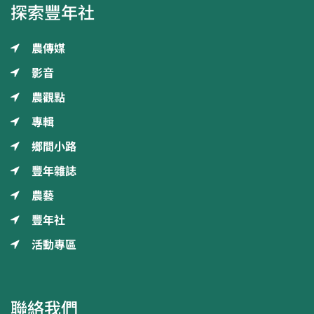
探索豐年社
農傳媒
影音
農觀點
專輯
鄉間小路
豐年雜誌
農藝
豐年社
活動專區
聯絡我們