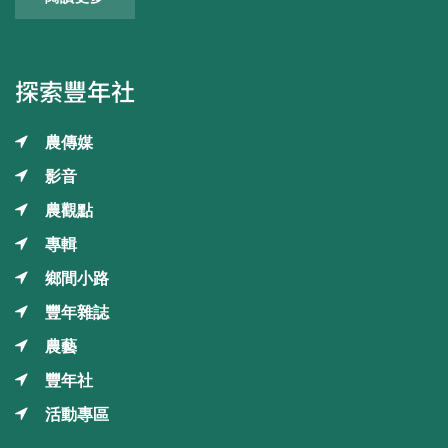
探索豐年社
農傳媒
影音
農觀點
專輯
鄉間小路
豐年雜誌
農藝
豐年社
活動專區