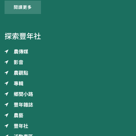
閱讀更多
探索豐年社
農傳媒
影音
農觀點
專輯
鄉間小路
豐年雜誌
農藝
豐年社