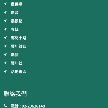
農傳媒
影音
農觀點
專輯
鄉間小路
豐年雜誌
農藝
豐年社
活動專區
聯絡我們
電話 : 02-23628148