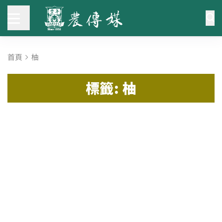
首頁
柚
標籤: 柚