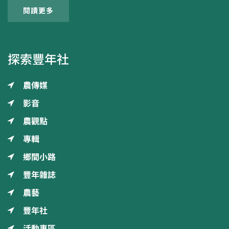
閱讀更多
探索豐年社
農傳媒
影音
農觀點
專輯
鄉間小路
豐年雜誌
農藝
豐年社
活動專區