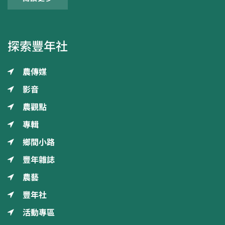
探索豐年社
農傳媒
影音
農觀點
專輯
鄉間小路
豐年雜誌
農藝
豐年社
活動專區