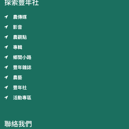
探索豐年社
農傳媒
影音
農觀點
專輯
鄉間小路
豐年雜誌
農藝
豐年社
活動專區
聯絡我們