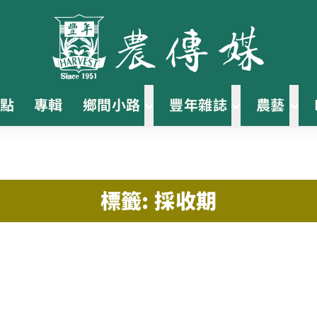
點
專輯
鄉間小路
豐年雜誌
農藝
標籤: 採收期