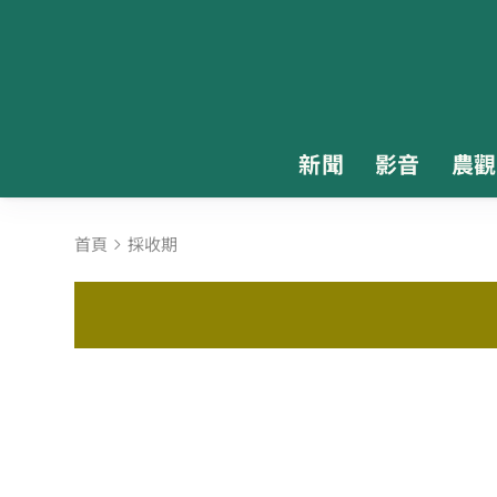
新聞
影音
農觀
首頁
採收期