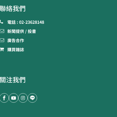
聯絡我們
電話 : 02-23628148
新聞提供 / 投書
廣告合作
購買雜誌
關注我們