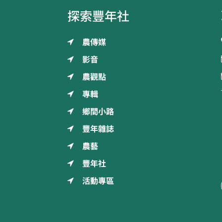
探索豐年社
農傳媒
影音
農觀點
專輯
鄉間小路
豐年雜誌
農藝
豐年社
活動專區