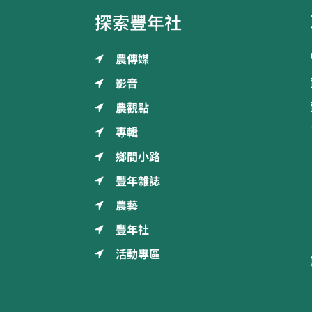
探索豐年社
農傳媒
影音
農觀點
專輯
鄉間小路
豐年雜誌
農藝
豐年社
活動專區