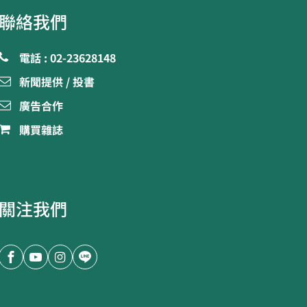
聯絡我們
電話 : 02-23628148
新聞提供 / 投書
廣告合作
購買雜誌
關注我們