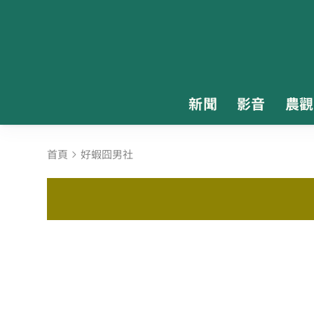
新聞
影音
農觀
首頁
好蝦囧男社