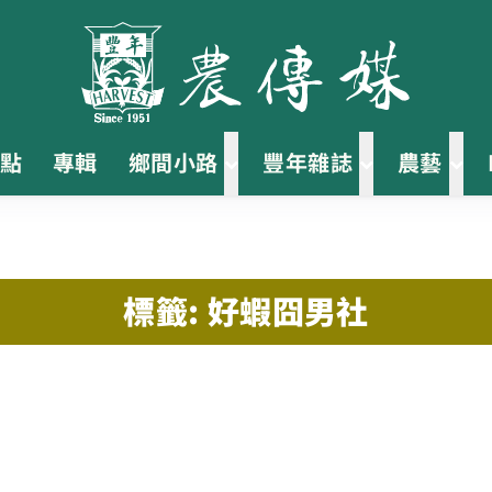
點
專輯
鄉間小路
豐年雜誌
農藝
標籤: 好蝦囧男社