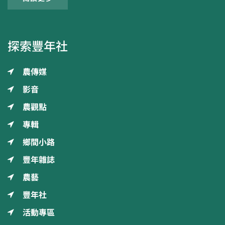
探索豐年社
農傳媒
影音
農觀點
專輯
鄉間小路
豐年雜誌
農藝
豐年社
活動專區