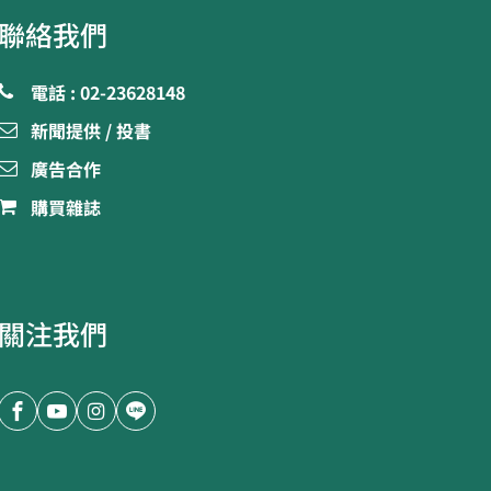
聯絡我們
電話 : 02-23628148
新聞提供 / 投書
廣告合作
購買雜誌
關注我們