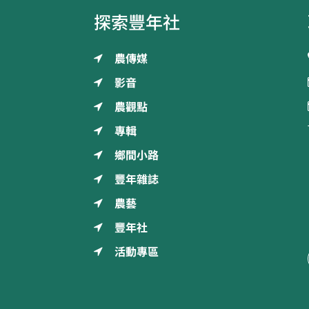
探索豐年社
農傳媒
影音
農觀點
專輯
鄉間小路
豐年雜誌
農藝
豐年社
活動專區