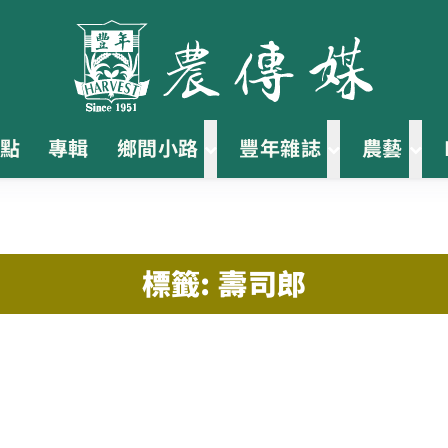
點
專輯
鄉間小路
豐年雜誌
農藝
標籤: 壽司郎