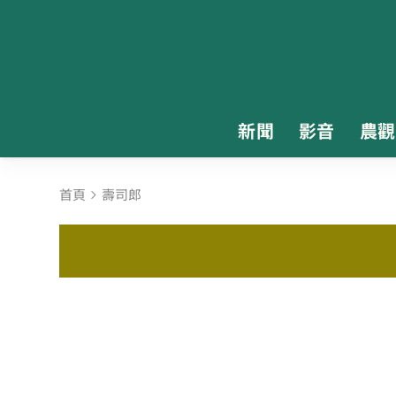
新聞
影音
農觀
首頁
壽司郎