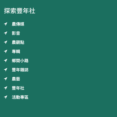
探索豐年社
農傳媒
影音
農觀點
專輯
鄉間小路
豐年雜誌
農藝
豐年社
活動專區