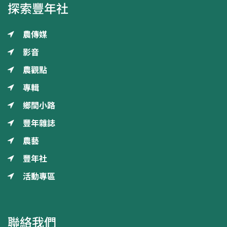
探索豐年社
農傳媒
影音
農觀點
專輯
鄉間小路
豐年雜誌
農藝
豐年社
活動專區
聯絡我們