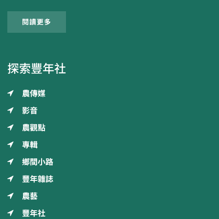
閱讀更多
探索豐年社
農傳媒
影音
農觀點
專輯
鄉間小路
豐年雜誌
農藝
豐年社