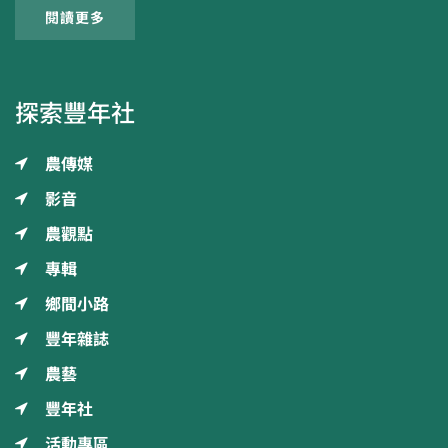
閱讀更多
探索豐年社
農傳媒
影音
農觀點
專輯
鄉間小路
豐年雜誌
農藝
豐年社
活動專區